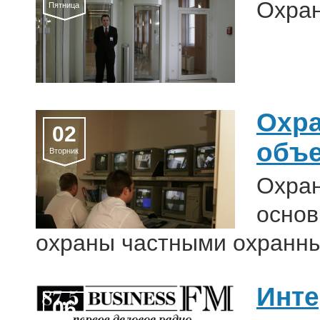
Охран
Пятница
Охра
02
объе
Вторник
Охран
основ
охраны частными охранн
Инте
06