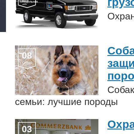
груз
Понедельник
Охран
Соба
08
защи
Среда
пор
Собак
семьи: лучшие породы
Охра
03