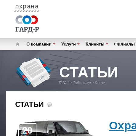
О компании
Услуги
Клиенты
Филиалы
СТАТЬИ
ГАРД-Р
>
Публикации
>
Статьи
СТАТЬИ
Охра
20