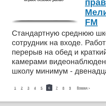
прав
Четверг
Мели
FM
Стандартную среднюю шко
сотрудник на входе. Работ
перерыв на обед и кратки
камерами видеонаблюдени
школу минимум - двенадц
1
2
3
4
5
6
7
8
9
Вперед