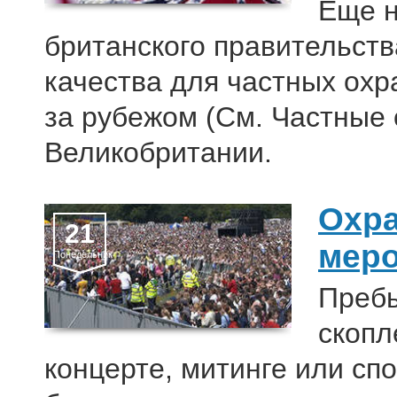
Еще н
британского правительст
качества для частных ох
за рубежом (См. Частные
Великобритании.
Охр
21
мер
Понедельник
Пребы
скопл
концерте, митинге или сп