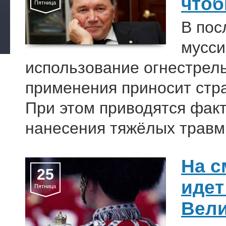
чтоб
Пятница
В пос
мусси
использование огнестрел
применения приносит стр
При этом приводятся факт
нанесения тяжёлых травм 
На с
25
идет
Пятница
Вел