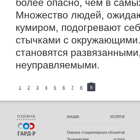
более опасно, чем в самы
Множество людей, ожидаю
кумиром, подогревают себ
стычками с окружающими.
становятся развязанными,
неуправляемыми.
1
2
3
4
5
6
7
8
9
НАШИ УСЛУГИ
Охрана стационарных объектов
Технические услуги