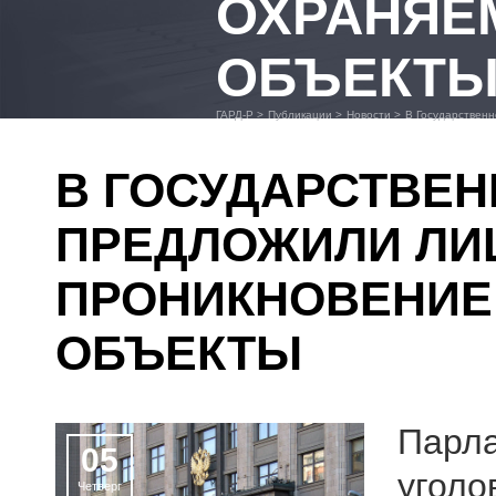
ОХРАНЯЕ
ОБЪЕКТ
ГАРД-Р
>
Публикации
>
Новости
>
В Государствен
В ГОСУДАРСТВЕН
ПРЕДЛОЖИЛИ ЛИ
ПРОНИКНОВЕНИЕ
ОБЪЕКТЫ
Парла
05
уголо
Четверг