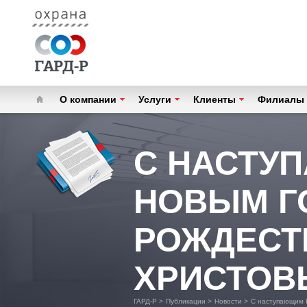
О компании
Услуги
Клиенты
Филиалы
С НАСТУ
НОВЫМ Г
РОЖДЕСТ
ХРИСТОВ
ГАРД-Р
>
Публикации
>
Новости
>
С наступающим 