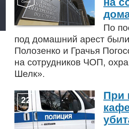
на с
Среда
дома
По по
под домашний арест были
Полозенко и Грачья Пого
на сотрудников ЧОП, охр
Шелк».
При 
22
кафе
Вторник
убит