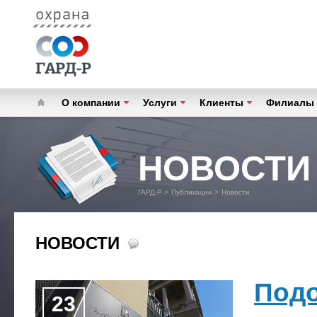
О компании
Услуги
Клиенты
Филиалы
НОВОСТИ
ГАРД-Р
>
Публикации
>
Новости
НОВОСТИ
Подо
23