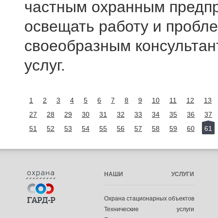
частным охранным предпр
освещать работу и пробле
своеобразным консультан
услуг.
1
2
3
4
5
6
7
8
9
10
11
12
13
27
28
29
30
31
32
33
34
35
36
37
51
52
53
54
55
56
57
58
59
60
61
НАШИ УСЛУГИ
Охрана стационарных объектов
Технические услуги