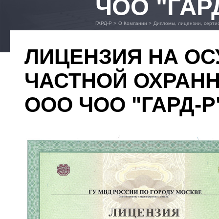
ЧОО "ГАР
ГАРД-Р
>
О Компании
>
Дипломы, лицензии, серти
ЛИЦЕНЗИЯ НА О
ЧАСТНОЙ ОХРАН
ООО ЧОО "ГАРД-Р