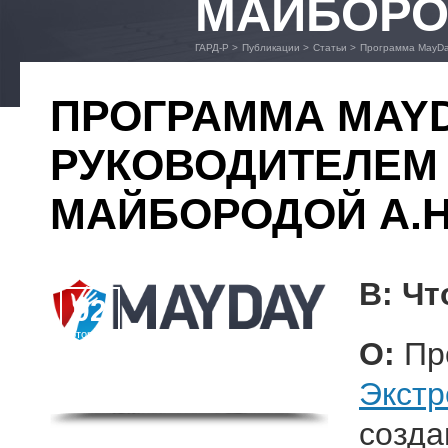
МАЙБОРОД
ГАРД-Р
>
Публикации
>
Статьи
>
Программа MayDa
ПРОГРАММА MAYD
РУКОВОДИТЕЛЕМ
МАЙБОРОДОЙ А.Н
В: Ч
02
Вторник
О:
Пр
Экст
созда