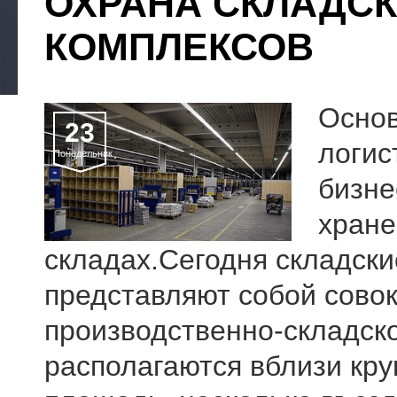
ОХРАНА СКЛАДСК
КОМПЛЕКСОВ
Основ
23
логис
Понедельник
бизне
хране
складах.Сегодня складски
представляют собой совок
производственно-складско
располагаются вблизи кр