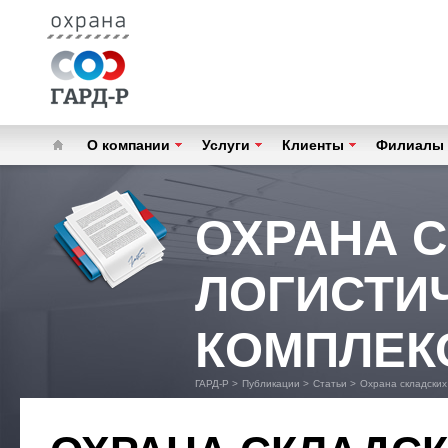
О компании
Услуги
Клиенты
Филиалы
ОХРАНА 
ЛОГИСТИ
КОМПЛЕК
ГАРД-Р
>
Публикации
>
Статьи
>
Охрана складских